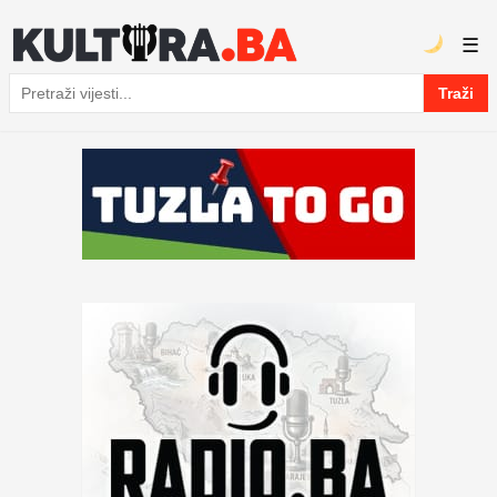
☰
Traži
Pretraga