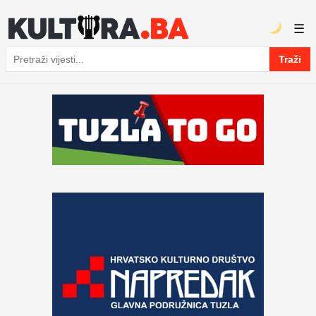
☰
Traži
Pretraga