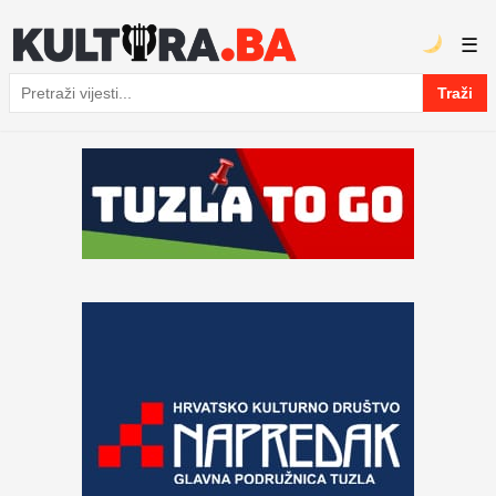
☰
Traži
Pretraga