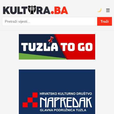
☰
Traži
Pretraga