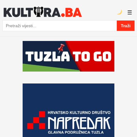
☰
Traži
Pretraga