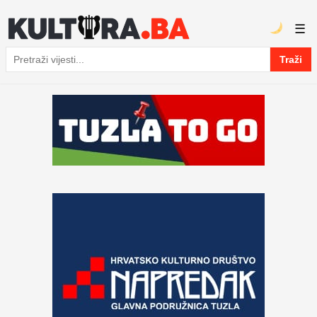
☰
Traži
Pretraga