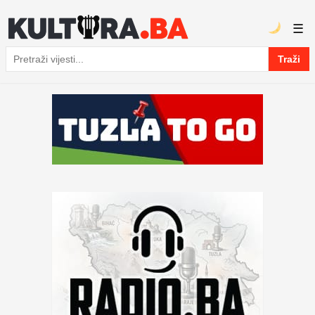
☰
Traži
Pretraga