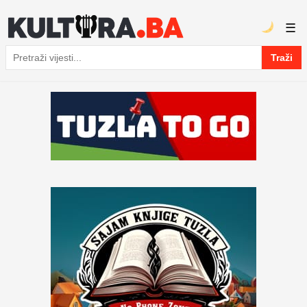
☰
Traži
Pretraga