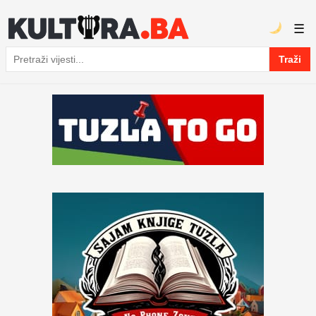
☰
Traži
Pretraga