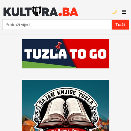
☰
Traži
Pretraga