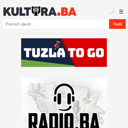
☰
Traži
Pretraga