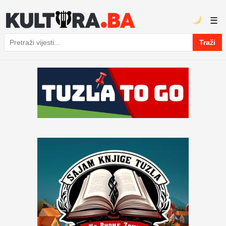
☰
Traži
Pretraga