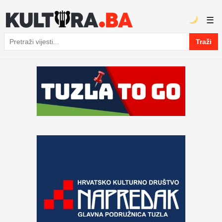
☰
Traži
Pretraga