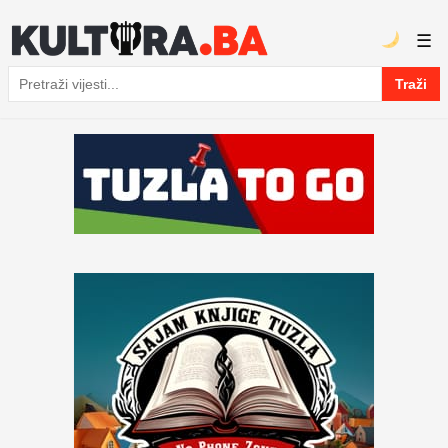
☰
Traži
Pretraga