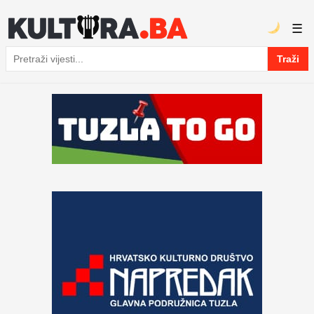
☰
Traži
Pretraga