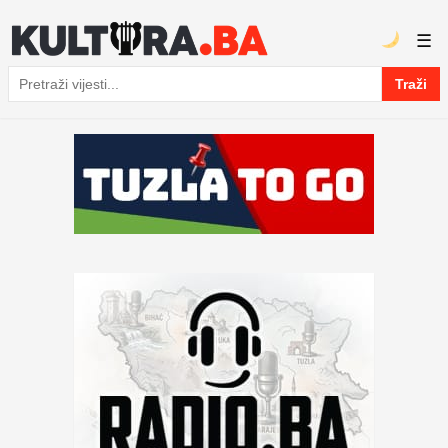
☰
Traži
Pretraga