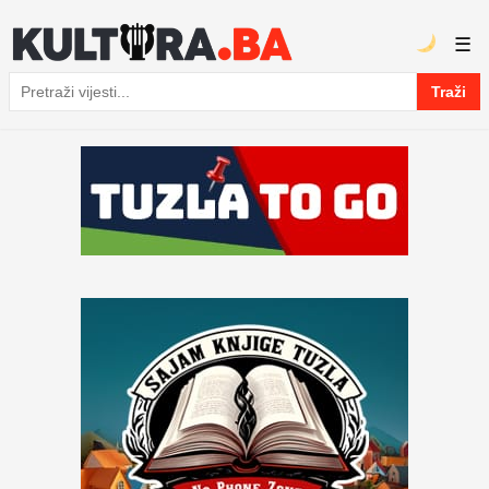
☰
Traži
Pretraga