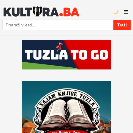
☰
Traži
Pretraga