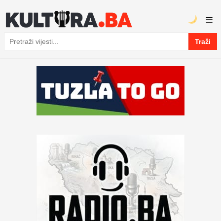
☰
Traži
Pretraga