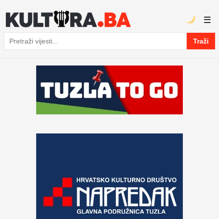
☰
Traži
Pretraga