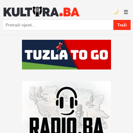
☰
Traži
Pretraga