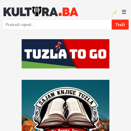
☰
Traži
Pretraga