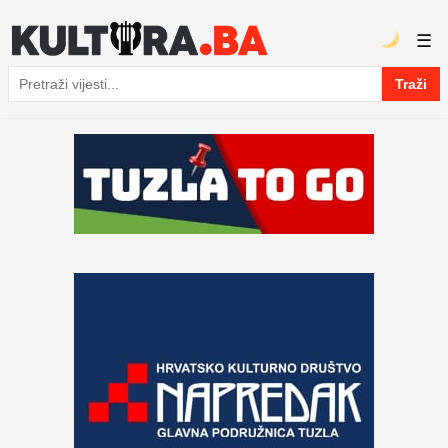
☰
Traži
Pretraga