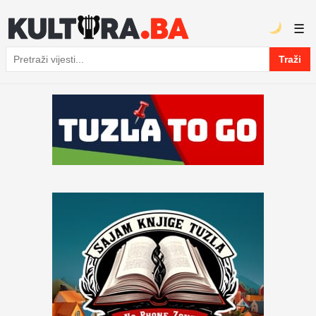
☰
Traži
Pretraga