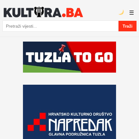
☰
Traži
Pretraga