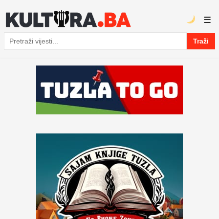
☰
Traži
Pretraga