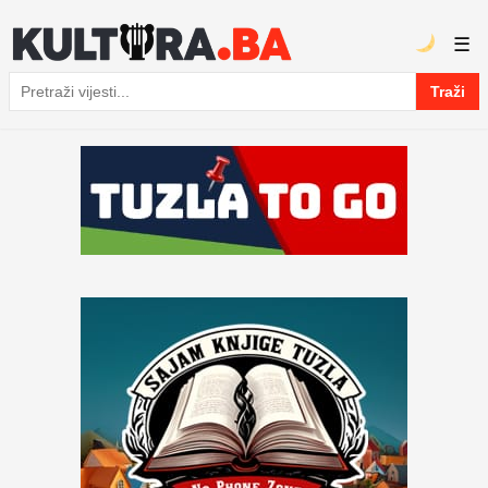
☰
Traži
Pretraga