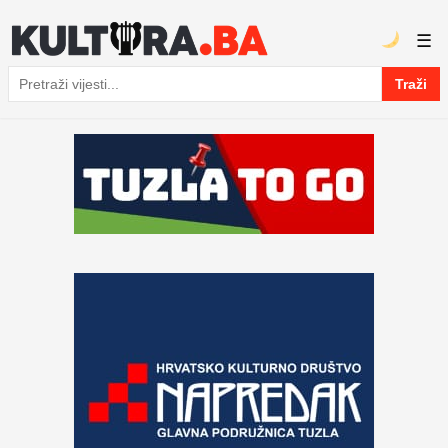
☰
Traži
Pretraga