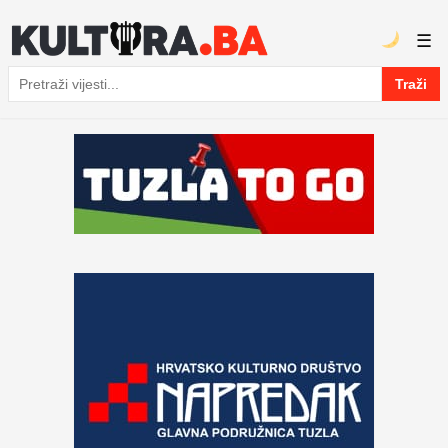
☰
Traži
Pretraga