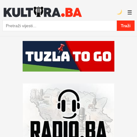
☰
Traži
Pretraga