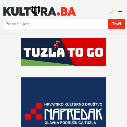
☰
Traži
Pretraga