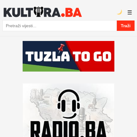
☰
Traži
Pretraga