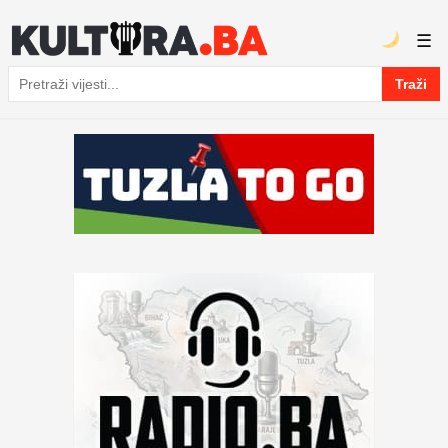
☰
Traži
Pretraga