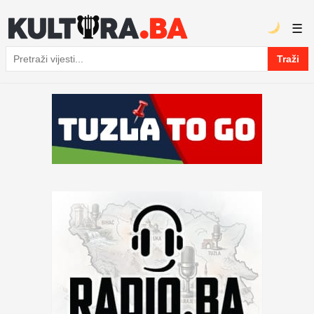
☰
Traži
Pretraga