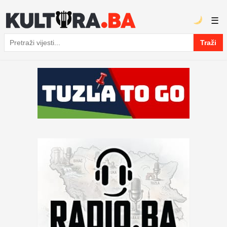
☰
Traži
Pretraga