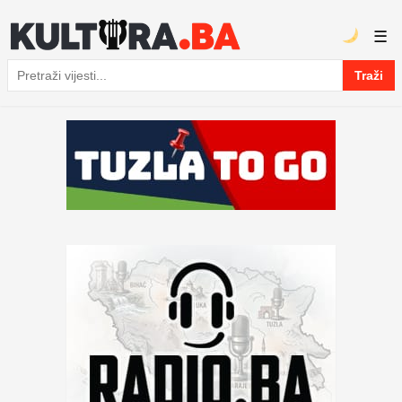
☰
Traži
Pretraga