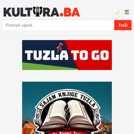
☰
Traži
Pretraga