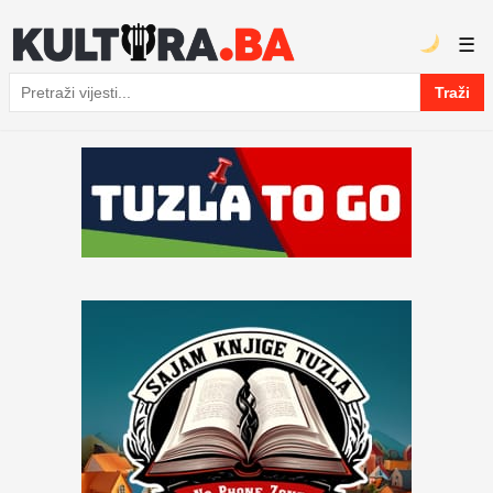
☰
Traži
Pretraga