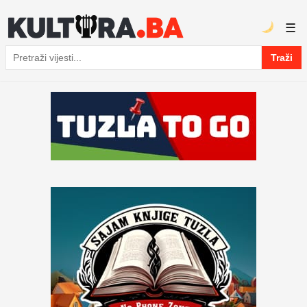
☰
Traži
Pretraga