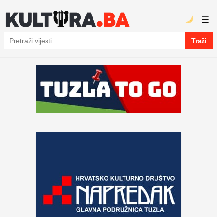
☰
Traži
Pretraga