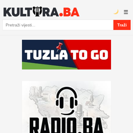
☰
Traži
Pretraga