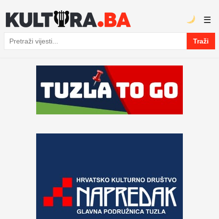
☰
Traži
Pretraga