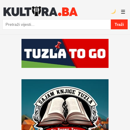
☰
Traži
Pretraga