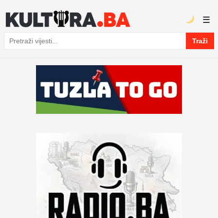
☰
Traži
Pretraga