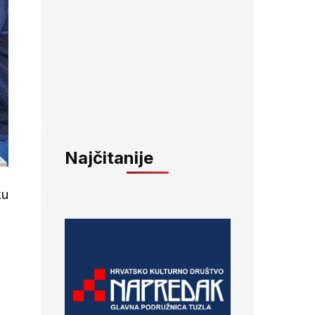
Najčitanije
ku