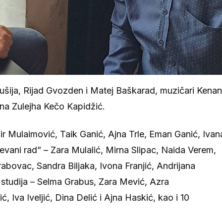
ušija, Rijad Gvozden i Matej Baškarad, muzičari Kenan
na Zulejha Kečo Kapidžić.
ir Mulaimović, Taik Ganić, Ajna Trle, Eman Ganić, Ivan
jevani rad” – Zara Mulalić, Mirna Slipac, Naida Verem,
abovac, Sandra Biljaka, Ivona Franjić, Andrijana
 studija – Selma Grabus, Zara Mević, Azra
Iva Iveljić, Dina Delić i Ajna Haskić, kao i 10