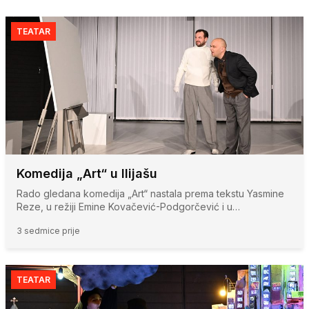
TEATAR
Komedija „Art“ u Ilijašu
Rado gledana komedija „Art“ nastala prema tekstu Yasmine
Reze, u režiji Emine Kovačević-Podgorčević i u…
3 sedmice prije
TEATAR