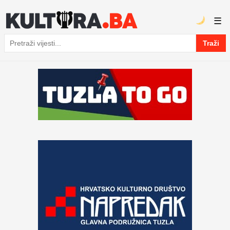
☰
Traži
Pretraga