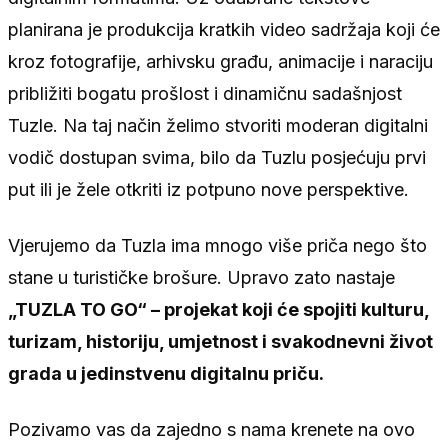
planirana je produkcija kratkih video sadržaja koji će
kroz fotografije, arhivsku građu, animacije i naraciju
približiti bogatu prošlost i dinamičnu sadašnjost
Tuzle. Na taj način želimo stvoriti moderan digitalni
vodič dostupan svima, bilo da Tuzlu posjećuju prvi
put ili je žele otkriti iz potpuno nove perspektive.
Vjerujemo da Tuzla ima mnogo više priča nego što
stane u turističke brošure. Upravo zato nastaje
„TUZLA TO GO“ – projekat koji će spojiti kulturu,
turizam, historiju, umjetnost i svakodnevni život
grada u jedinstvenu digitalnu priču.
Pozivamo vas da zajedno s nama krenete na ovo