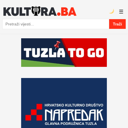
☰
Traži
Pretraga