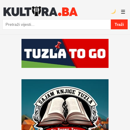
☰
Traži
Pretraga