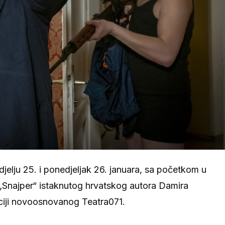
jelju 25. i ponedjeljak 26. januara, sa početkom u
„Snajper“ istaknutog hrvatskog autora Damira
kciji novoosnovanog Teatra071.