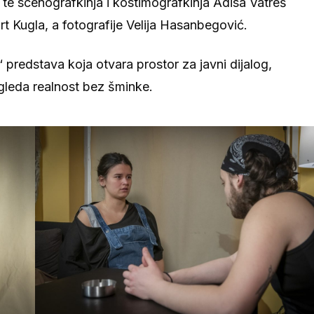
te scenografkinja i kostimografkinja Adisa Vatreš
rt Kugla, a fotografije Velija Hasanbegović.
“ predstava koja otvara prostor za javni dijalog,
agleda realnost bez šminke.