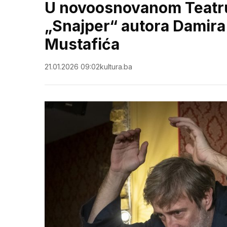
U novoosnovanom Teatru
„Snajper“ autora Damira 
Mustafića
21.01.2026 09:02
kultura.ba