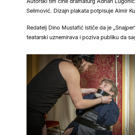
Autorski tim čine dramaturg Adnan Lugonić 
Selimović. Dizajn plakata potpisuje Almir Ku
Redatelj Dino Mustafić ističe da je „Snajper
teatarski uznemirava i poziva publiku da s