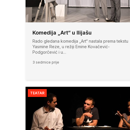
Komedija „Art“ u Ilijašu
Rado gledana komedija „Art“ nastala prema tekstu
Yasmine Reze, u režiji Emine Kovačević-
Podgorčević i u…
3 sedmice prije
TEATAR