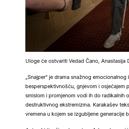
Uloge će ostvariti Vedad Čano, Anastasija D
„Snajper“ je drama snažnog emocionalnog i 
besperspektivnošću, gnjevom i osjećajem 
smislom i promjenom vodi ih do radikalnih od
destruktivnog ekstremizma. Karakašev teks
vremena u kojem se izgubljene generacije bor