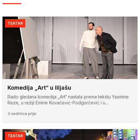
TEATAR
Komedija „Art“ u Ilijašu
Rado gledana komedija „Art“ nastala prema tekstu Yasmine
Reze, u režiji Emine Kovačević-Podgorčević i u…
3 sedmice prije
TEATAR