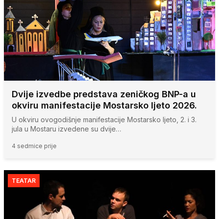
Dvije izvedbe predstava zeničkog BNP-a u
okviru manifestacije Mostarsko ljeto 2026.
U okviru ovogodišnje manifestacije Mostarsko ljeto, 2. i 3.
jula u Mostaru izvedene su dvije…
4 sedmice prije
TEATAR