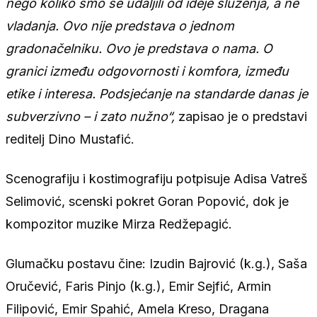
nego koliko smo se udaljili od ideje služenja, a ne
vladanja. Ovo nije predstava o jednom
gradonačelniku. Ovo je predstava o nama. O
granici između odgovornosti i komfora, između
etike i interesa. Podsjećanje na standarde danas je
subverzivno – i zato nužno“,
zapisao je o predstavi
reditelj Dino Mustafić.
Scenografiju i kostimografiju potpisuje Adisa Vatreš
Selimović, scenski pokret Goran Popović, dok je
kompozitor muzike Mirza Redžepagić.
Glumačku postavu čine: Izudin Bajrović (k.g.), Saša
Oručević, Faris Pinjo (k.g.), Emir Sejfić, Armin
Filipović, Emir Spahić, Amela Kreso, Dragana