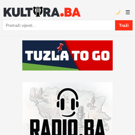
☰
Traži
Pretraga